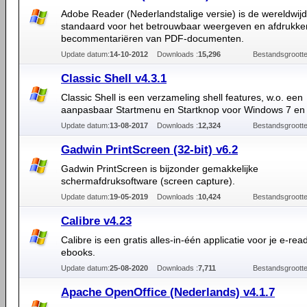
Adobe Reader (Nederlandstalige versie) is de wereldwij
standaard voor het betrouwbaar weergeven en afdrukke
becommentariëren van PDF-documenten.
Update datum:
14-10-2012
Downloads :
15,296
Bestandsgrootte
Classic Shell v4.3.1
Classic Shell is een verzameling shell features, w.o. een
aanpasbaar Startmenu en Startknop voor Windows 7 en
Update datum:
13-08-2017
Downloads :
12,324
Bestandsgrootte
Gadwin PrintScreen (32-bit) v6.2
Gadwin PrintScreen is bijzonder gemakkelijke
schermafdruksoftware (screen capture).
Update datum:
19-05-2019
Downloads :
10,424
Bestandsgrootte
Calibre v4.23
Calibre is een gratis alles-in-één applicatie voor je e-rea
ebooks.
Update datum:
25-08-2020
Downloads :
7,711
Bestandsgrootte
Apache OpenOffice (Nederlands) v4.1.7