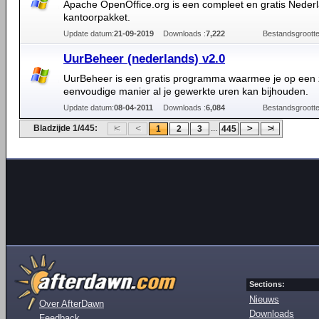
Apache OpenOffice.org is een compleet en gratis Nederl
kantoorpakket.
Update datum:
21-09-2019
Downloads :
7,222
Bestandsgrootte
UurBeheer (nederlands) v2.0
UurBeheer is een gratis programma waarmee je op een 
eenvoudige manier al je gewerkte uren kan bijhouden.
Update datum:
08-04-2011
Downloads :
6,084
Bestandsgrootte
Bladzijde 1/445:
...
1
2
3
445
Sections:
Nieuws
Over AfterDawn
Downloads
Feedback