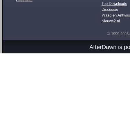
Top Downloads
Discussie
Vraag en Antwoo
Nieuws2.nl
© 1999-2026
AfterDawn is p