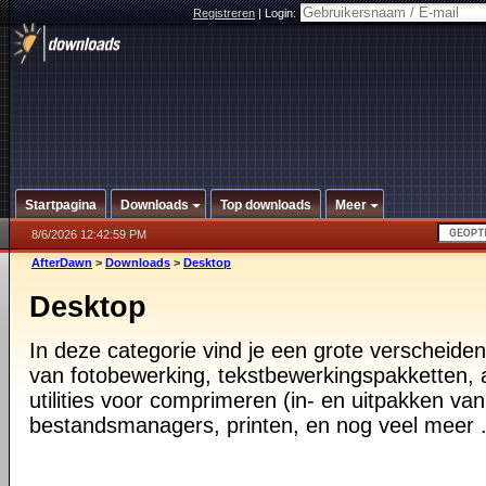
Registreren
|
Login:
Startpagina
Downloads
Top downloads
Meer
8/6/2026 12:42:59 PM
AfterDawn
>
Downloads
>
Desktop
Desktop
In deze categorie vind je een grote verscheiden
van fotobewerking, tekstbewerkingspakketten, a
utilities voor comprimeren (in- en uitpakken va
bestandsmanagers, printen, en nog veel meer .