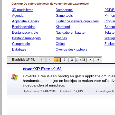
Desktop De catergorie heeft de volgende subcatergorieen
3D modelleren
Dataherstel
PDF/E
Agenda
Game tools
Printen
Applicatie starters
Grafische viewers/organizers
Progr
Beeldbewerking
Klembord
Scherm
Bestandscontrole
Navigatie en kaarten
Tekstv
Bestandsmanagers
Notities
Werkg
Compressie
Office
Zoeke
Database
Overige desktoptools
Bladzijde 1/445:
...
1
2
3
445
coverXP Free v1.61
CoverXP Free is een handig en gratis applicatie om in e
handomdraai hoesjes en boekjes te maken voor cd's, dv
videobanden of minidiscs.
Update datum:
17-01-2006
Downloads :
17,013
Bestandsgrootte