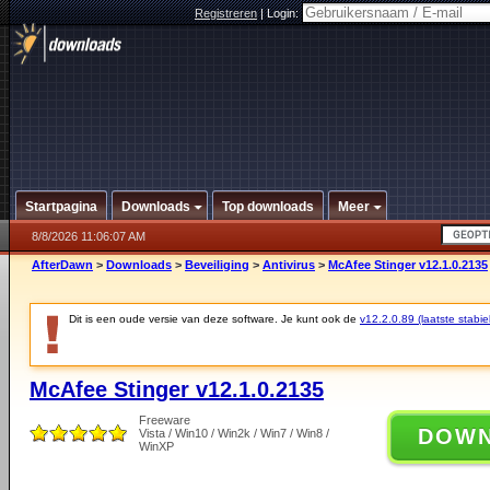
Registreren
|
Login:
Startpagina
Downloads
Top downloads
Meer
8/8/2026 11:06:07 AM
AfterDawn
>
Downloads
>
Beveiliging
>
Antivirus
>
McAfee Stinger v12.1.0.2135
Dit is een oude versie van deze software. Je kunt ook de
v12.2.0.89 (laatste stabie
McAfee Stinger v12.1.0.2135
Freeware
DOW
Vista / Win10 / Win2k / Win7 / Win8 /
WinXP