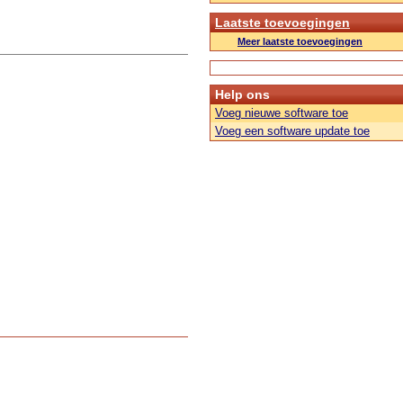
Laatste toevoegingen
Meer laatste toevoegingen
Help ons
Voeg nieuwe software toe
Voeg een software update toe