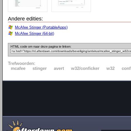
Andere edities:
McAfee Stinger (PortableApps)
McAfee Stinger (64-bit)
HTML code om naar deze pagina te linken:
Trefwoorden:
mcafee
stinger
avert
w32/conficker
w32
conf