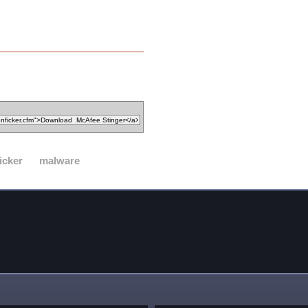
icker
malware