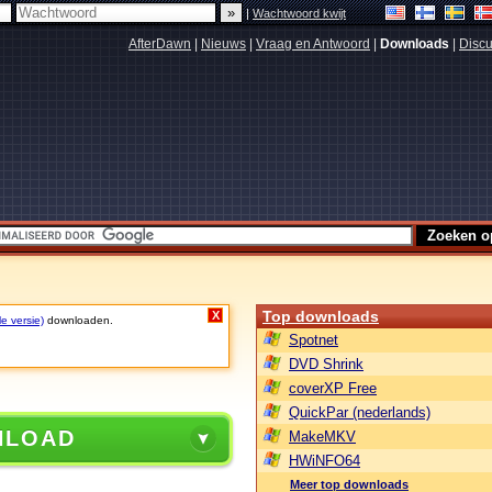
|
Wachtwoord kwijt
AfterDawn
|
Nieuws
|
Vraag en Antwoord
|
Downloads
|
Discu
Top downloads
X
le versie)
downloaden.
Spotnet
DVD Shrink
coverXP Free
QuickPar (nederlands)
NLOAD
MakeMKV
HWiNFO64
Meer top downloads