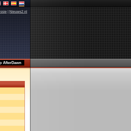
ssie
|
Nieuws2.nl