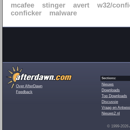
mcafee
stinger
avert
w32/confi
conficker
malware
Sections:
Nieuws
Over AfterDawn
Downloads
Feedback
Top Downloads
Discussie
Vraag en Antwoo
Nieuws2.nl
© 1999-2026