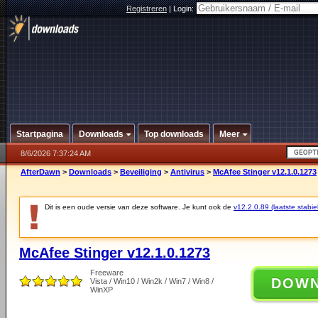
Registreren
|
Login:
Startpagina
Downloads
Top downloads
Meer
8/6/2026 7:37:24 AM
AfterDawn
>
Downloads
>
Beveiliging
>
Antivirus
>
McAfee Stinger v12.1.0.1273
Dit is een oude versie van deze software. Je kunt ook de
v12.2.0.89 (laatste stabie
McAfee Stinger v12.1.0.1273
Freeware
DOW
Vista / Win10 / Win2k / Win7 / Win8 /
WinXP