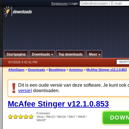
Registreren
|
Login:
Startpagina
Downloads
Top downloads
Meer
8/7/2026 4:42:41 PM
AfterDawn
>
Downloads
>
Beveiliging
>
Antivirus
>
McAfee Stinger v12.1.0.853
Dit is een oude versie van deze software. Je kunt ook
versie)
downloaden.
McAfee Stinger v12.1.0.853
Freeware
DOW
Vista / Win10 / Win2k / Win7 / Win8 /
WinXP