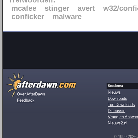
Trefwoorden:
mcafee
stinger
avert
w32/confi
conficker
malware
Sections:
Nieuws
Over AfterDawn
Downloads
Feedback
Top Downloads
Discussie
Vraag en Antwoo
Nieuws2.nl
© 1999-2026