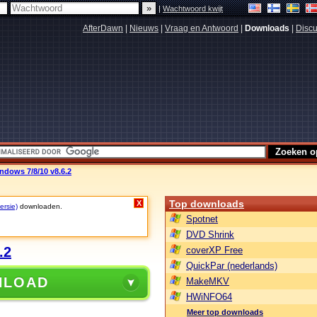
|
Wachtwoord kwijt
AfterDawn
|
Nieuws
|
Vraag en Antwoord
|
Downloads
|
Discu
dows 7/8/10 v8.6.2
Top downloads
X
ersie)
downloaden.
Spotnet
DVD Shrink
.2
coverXP Free
QuickPar (nederlands)
NLOAD
MakeMKV
HWiNFO64
Meer top downloads