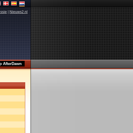
ssie
|
Nieuws2.nl