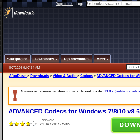
Registreren
|
Login:
Startpagina
Downloads
Top downloads
Meer
8/7/2026 6:07:34 AM
AfterDawn
>
Downloads
>
Video & Audio
>
Codecs
>
ADVANCED Codecs for Win
Dit is een oude versie van deze software. Je kunt ook de
v13.8.2 (laatste stabiele v
ADVANCED Codecs for Windows 7/8/10 v8.6
Freeware
DOW
Win10 / Win7 / Win8