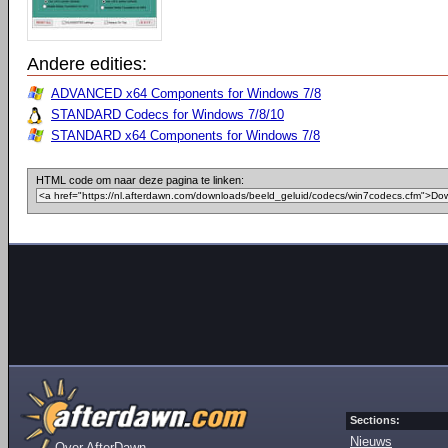
Andere edities:
ADVANCED x64 Components for Windows 7/8
STANDARD Codecs for Windows 7/8/10
STANDARD x64 Components for Windows 7/8
HTML code om naar deze pagina te linken:
Sections:
Nieuws
Over AfterDawn