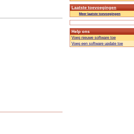
Laatste toevoegingen
Meer laatste toevoegingen
Help ons
Voeg nieuwe software toe
Voeg een software update toe