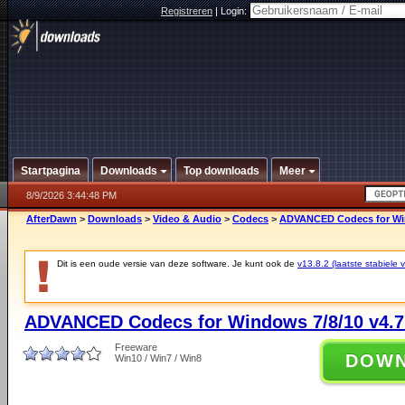
Registreren
|
Login:
Startpagina
Downloads
Top downloads
Meer
8/9/2026 3:44:48 PM
AfterDawn
>
Downloads
>
Video & Audio
>
Codecs
>
ADVANCED Codecs for Win
Dit is een oude versie van deze software. Je kunt ook de
v13.8.2 (laatste stabiele v
ADVANCED Codecs for Windows 7/8/10 v4.7
Freeware
DOW
Win10 / Win7 / Win8