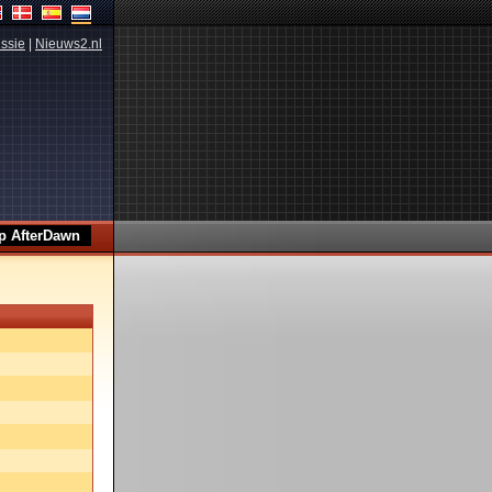
ssie
|
Nieuws2.nl