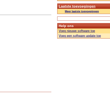
Laatste toevoegingen
Meer laatste toevoegingen
Help ons
Voeg nieuwe software toe
Voeg een software update toe