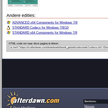
Andere edities:
ADVANCED x64 Components for Windows 7/8
STANDARD Codecs for Windows 7/8/10
STANDARD x64 Components for Windows 7/8
HTML code om naar deze pagina te linken:
Sections:
Nieuws
Over AfterDawn