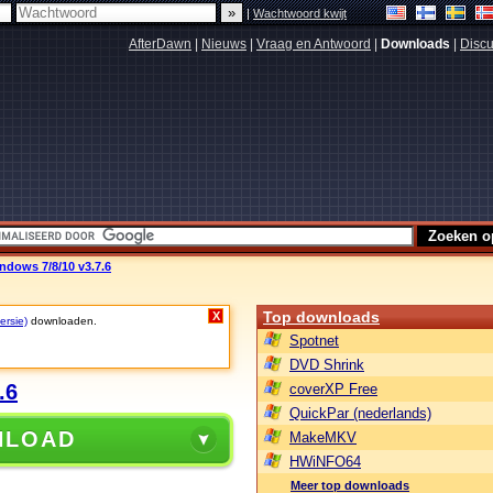
|
Wachtwoord kwijt
AfterDawn
|
Nieuws
|
Vraag en Antwoord
|
Downloads
|
Discu
dows 7/8/10 v3.7.6
Top downloads
X
ersie)
downloaden.
Spotnet
DVD Shrink
.6
coverXP Free
QuickPar (nederlands)
NLOAD
MakeMKV
HWiNFO64
Meer top downloads