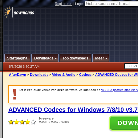
Registreren
|
Login:
Startpagina
Downloads
Top downloads
Meer
8/8/2026 3:50:27 AM
AfterDawn
>
Downloads
>
Video & Audio
>
Codecs
>
ADVANCED Codecs for Win
Dit is een oude versie van deze software. Je kunt ook de
v13.8.2 (laatste stabiele v
ADVANCED Codecs for Windows 7/8/10 v3.7
Freeware
DOW
Win10 / Win7 / Win8