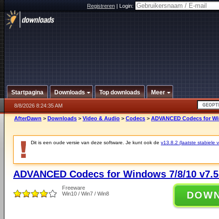
Registreren
|
Login:
Startpagina
Downloads
Top downloads
Meer
8/8/2026 8:24:35 AM
AfterDawn
>
Downloads
>
Video & Audio
>
Codecs
>
ADVANCED Codecs for Win
Dit is een oude versie van deze software. Je kunt ook de
v13.8.2 (laatste stabiele v
ADVANCED Codecs for Windows 7/8/10 v7.5
Freeware
DOW
Win10 / Win7 / Win8