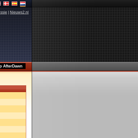
ssie
|
Nieuws2.nl