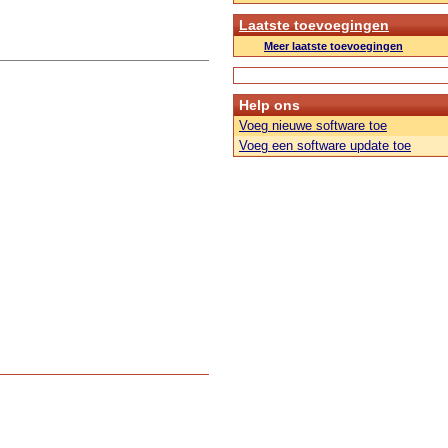
Laatste toevoegingen
Meer laatste toevoegingen
Help ons
Voeg nieuwe software toe
Voeg een software update toe