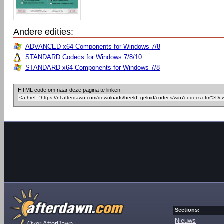
Andere edities:
ADVANCED x64 Components for Windows 7/8
STANDARD Codecs for Windows 7/8/10
STANDARD x64 Components for Windows 7/8
HTML code om naar deze pagina te linken:
Sections:
Nieuws
Over AfterDawn