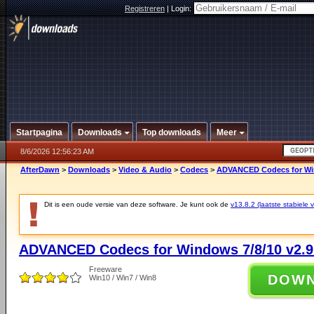
Registreren
|
Login:
Startpagina
Downloads
Top downloads
Meer
8/6/2026 12:56:23 AM
AfterDawn
>
Downloads
>
Video & Audio
>
Codecs
>
ADVANCED Codecs for Win
Dit is een oude versie van deze software. Je kunt ook de
v13.8.2 (laatste stabiele v
ADVANCED Codecs for Windows 7/8/10 v2.9
Freeware
DOW
Win10 / Win7 / Win8