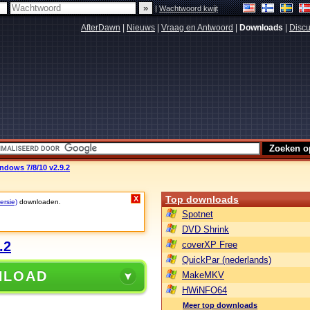
|
Wachtwoord kwijt
AfterDawn
|
Nieuws
|
Vraag en Antwoord
|
Downloads
|
Discu
dows 7/8/10 v2.9.2
Top downloads
X
ersie)
downloaden.
Spotnet
DVD Shrink
.2
coverXP Free
QuickPar (nederlands)
NLOAD
MakeMKV
HWiNFO64
Meer top downloads