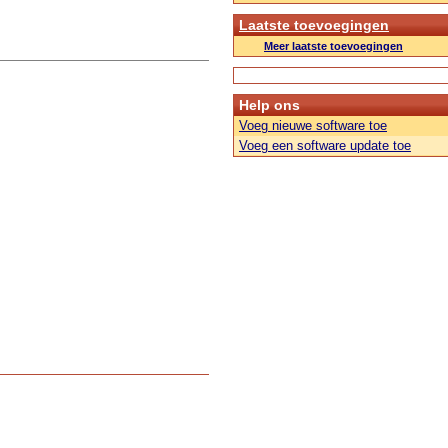
Laatste toevoegingen
Meer laatste toevoegingen
Help ons
Voeg nieuwe software toe
Voeg een software update toe