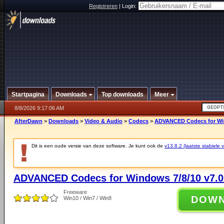
Registreren
|
Login:
Startpagina
Downloads
Top downloads
Meer
8/8/2026 9:17:06 AM
AfterDawn
>
Downloads
>
Video & Audio
>
Codecs
>
ADVANCED Codecs for Win
Dit is een oude versie van deze software. Je kunt ook de
v13.8.2 (laatste stabiele v
ADVANCED Codecs for Windows 7/8/10 v7.0
Freeware
DOW
Win10 / Win7 / Win8