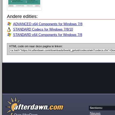
Andere edities:
ADVANCED x64 Components for Windows 7/8
STANDARD Codecs for Windows 7/8/10
STANDARD x64 Components for Windows 7/8
HTML code om naar deze pagina te linken:
Sections:
Nieuws
Over AfterDawn