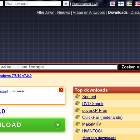
|
Wachtwoord kwijt
AfterDawn
|
Nieuws
|
Vraag en Antwoord
|
Downloads
|
Discu
dows 7/8/10 v7.0.0
Top downloads
X
ersie)
downloaden.
Spotnet
DVD Shrink
.0
coverXP Free
QuickPar (nederlands)
NLOAD
MakeMKV
HWiNFO64
Meer top downloads