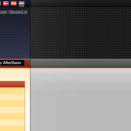
ssie
|
Nieuws2.nl