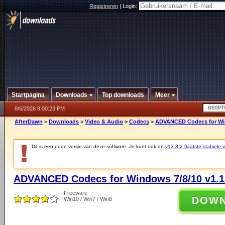
Registreren
|
Login:
Startpagina
Downloads
Top downloads
Meer
8/6/2026 9:00:23 PM
AfterDawn
>
Downloads
>
Video & Audio
>
Codecs
>
ADVANCED Codecs for Wind
Dit is een oude versie van deze software. Je kunt ook de
v13.8.2 (laatste stabiele v
ADVANCED Codecs for Windows 7/8/10 v1.1
Freeware
DOW
Win10 / Win7 / Win8