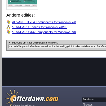
Andere edities:
ADVANCED x64 Components for Windows 7/8
STANDARD Codecs for Windows 7/8/10
STANDARD x64 Components for Windows 7/8
HTML code om naar deze pagina te linken:
Sections:
Nieuws
Over AfterDawn