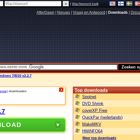
|
Wachtwoord kwijt
AfterDawn
|
Nieuws
|
Vraag en Antwoord
|
Downloads
|
Discu
dows 7/8/10 v2.2.7
Top downloads
X
ersie)
downloaden.
Spotnet
DVD Shrink
.7
coverXP Free
QuickPar (nederlands)
NLOAD
MakeMKV
HWiNFO64
Meer top downloads