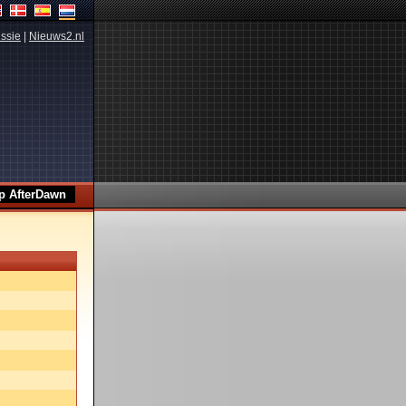
ssie
|
Nieuws2.nl