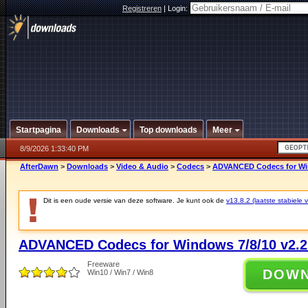
Registreren
|
Login:
Startpagina
Downloads
Top downloads
Meer
8/9/2026 1:33:40 PM
AfterDawn
>
Downloads
>
Video & Audio
>
Codecs
>
ADVANCED Codecs for Win
Dit is een oude versie van deze software. Je kunt ook de
v13.8.2 (laatste stabiele v
ADVANCED Codecs for Windows 7/8/10 v2.2
Freeware
DOW
Win10 / Win7 / Win8