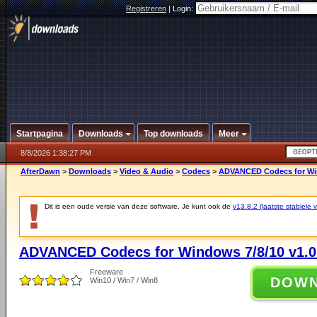
Registreren
|
Login:
Startpagina
Downloads
Top downloads
Meer
8/8/2026 1:38:27 PM
AfterDawn
>
Downloads
>
Video & Audio
>
Codecs
>
ADVANCED Codecs for Win
Dit is een oude versie van deze software. Je kunt ook de
v13.8.2 (laatste stabiele v
ADVANCED Codecs for Windows 7/8/10 v1.0
Freeware
DOW
Win10 / Win7 / Win8