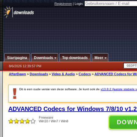
Registreren
|
Login:
Startpagina
Downloads
Top downloads
Meer
8/6/2026 12:39:57 PM
AfterDawn
>
Downloads
>
Video & Audio
>
Codecs
>
ADVANCED Codecs for Win
Dit is een oude versie van deze software. Je kunt ook de
v13.8.2 (laatste stabiele v
ADVANCED Codecs for Windows 7/8/10 v1.2
Freeware
DOW
Win10 / Win7 / Win8