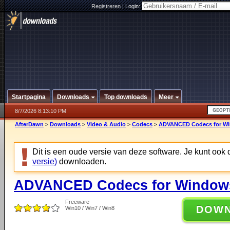
Registreren
|
Login:
Startpagina
Downloads
Top downloads
Meer
8/7/2026 8:13:10 PM
AfterDawn
>
Downloads
>
Video & Audio
>
Codecs
>
ADVANCED Codecs for Win
Dit is een oude versie van deze software. Je kunt ook
versie)
downloaden.
ADVANCED Codecs for Windows 
Freeware
DOW
Win10 / Win7 / Win8