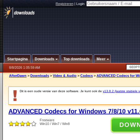
Registreren
|
Login:
Startpagina
Downloads
Top downloads
Meer
8/8/2026 1:05:59 AM
AfterDawn
>
Downloads
>
Video & Audio
>
Codecs
>
ADVANCED Codecs for Win
Dit is een oude versie van deze software. Je kunt ook de
v13.8.2 (laatste stabiele v
ADVANCED Codecs for Windows 7/8/10 v11.
Freeware
DOW
Win10 / Win7 / Win8