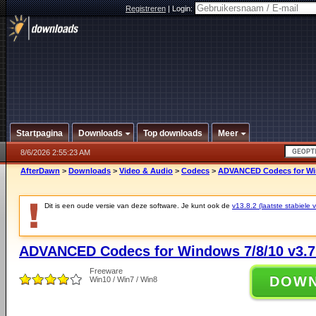
Registreren
|
Login:
Startpagina
Downloads
Top downloads
Meer
8/6/2026 2:55:23 AM
AfterDawn
>
Downloads
>
Video & Audio
>
Codecs
>
ADVANCED Codecs for Win
Dit is een oude versie van deze software. Je kunt ook de
v13.8.2 (laatste stabiele v
ADVANCED Codecs for Windows 7/8/10 v3.7
Freeware
DOW
Win10 / Win7 / Win8