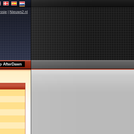
ssie
|
Nieuws2.nl