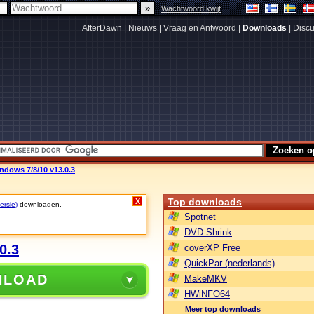
|
Wachtwoord kwijt
AfterDawn
|
Nieuws
|
Vraag en Antwoord
|
Downloads
|
Discu
dows 7/8/10 v13.0.3
Top downloads
X
ersie)
downloaden.
Spotnet
DVD Shrink
0.3
coverXP Free
QuickPar (nederlands)
NLOAD
MakeMKV
HWiNFO64
Meer top downloads