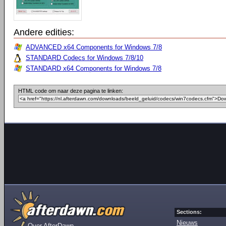
Andere edities:
ADVANCED x64 Components for Windows 7/8
STANDARD Codecs for Windows 7/8/10
STANDARD x64 Components for Windows 7/8
HTML code om naar deze pagina te linken:
Sections:
Nieuws
Over AfterDawn