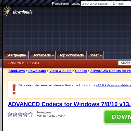
Registreren
|
Login:
Startpagina
Downloads
Top downloads
Meer
8/9/2026 11:35:12 AM
AfterDawn
>
Downloads
>
Video & Audio
>
Codecs
>
ADVANCED Codecs for Win
Dit is een oude versie van deze software. Je kunt ook de
v13.8.2 (laatste stabiele v
ADVANCED Codecs for Windows 7/8/10 v13.
Freeware
DOW
Win10 / Win7 / Win8