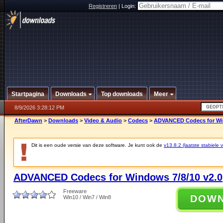
Registreren
|
Login:
Startpagina
Downloads
Top downloads
Meer
8/9/2026 3:28:12 PM
AfterDawn
>
Downloads
>
Video & Audio
>
Codecs
>
ADVANCED Codecs for Win
Dit is een oude versie van deze software. Je kunt ook de
v13.8.2 (laatste stabiele v
ADVANCED Codecs for Windows 7/8/10 v2.0
Freeware
DOW
Win10 / Win7 / Win8