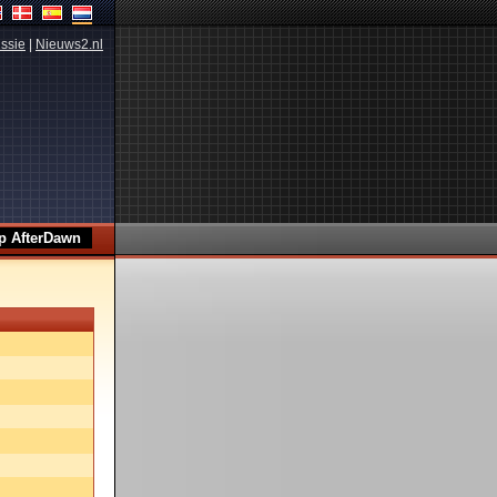
ssie
|
Nieuws2.nl