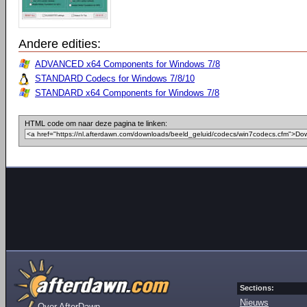
Andere edities:
ADVANCED x64 Components for Windows 7/8
STANDARD Codecs for Windows 7/8/10
STANDARD x64 Components for Windows 7/8
HTML code om naar deze pagina te linken:
Sections:
Nieuws
Over AfterDawn