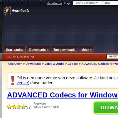
Registreren
|
Login:
Startpagina
Downloads
Top downloads
Meer
8/7/2026 7:24:20 PM
AfterDawn
>
Downloads
>
Video & Audio
>
Codecs
>
ADVANCED Codecs for Win
Dit is een oude versie van deze software. Je kunt ook
versie)
downloaden.
ADVANCED Codecs for Windows 
Freeware
DOW
Win10 / Win7 / Win8