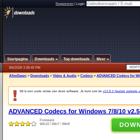
Registreren
|
Login:
Startpagina
Downloads
Top downloads
Meer
8/6/2026 3:38:45 PM
AfterDawn
>
Downloads
>
Video & Audio
>
Codecs
>
ADVANCED Codecs for Win
Dit is een oude versie van deze software. Je kunt ook de
v13.8.2 (laatste stabiele v
ADVANCED Codecs for Windows 7/8/10 v2.5
Freeware
DOW
Win10 / Win7 / Win8