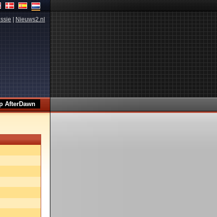
ssie
|
Nieuws2.nl