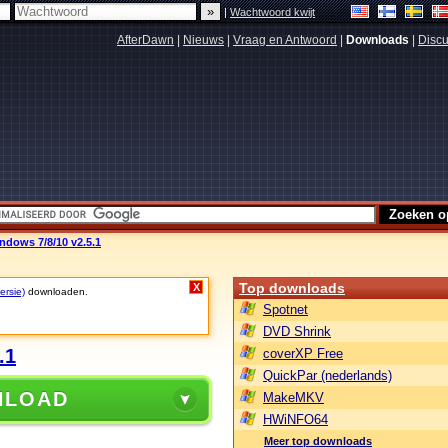
|
Wachtwoord kwijt
AfterDawn
|
Nieuws
|
Vraag en Antwoord
|
Downloads
|
Discu
dows 7/8/10 v2.5.1
Top downloads
X
ersie)
downloaden.
Spotnet
DVD Shrink
.1
coverXP Free
QuickPar (nederlands)
NLOAD
MakeMKV
HWiNFO64
Meer top downloads