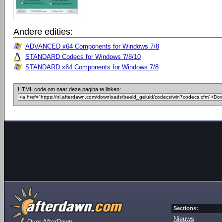
Andere edities:
ADVANCED x64 Components for Windows 7/8
STANDARD Codecs for Windows 7/8/10
STANDARD x64 Components for Windows 7/8
HTML code om naar deze pagina te linken:
Sections:
Nieuws
Over AfterDawn