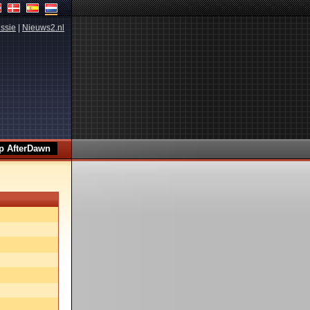
ssie
|
Nieuws2.nl