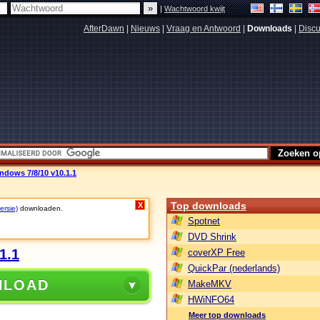
|
Wachtwoord kwijt
AfterDawn
|
Nieuws
|
Vraag en Antwoord
|
Downloads
|
Discu
dows 7/8/10 v10.1.1
Top downloads
X
ersie)
downloaden.
Spotnet
DVD Shrink
1.1
coverXP Free
QuickPar (nederlands)
NLOAD
MakeMKV
HWiNFO64
Meer top downloads