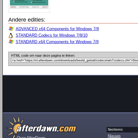
Andere edities:
ADVANCED x64 Components for Windows 7/8
STANDARD Codecs for Windows 7/8/10
STANDARD x64 Components for Windows 7/8
HTML code om naar deze pagina te linken:
Sections:
Nieuws
Over AfterDawn