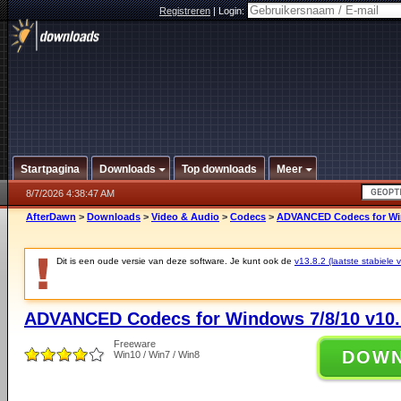
Registreren
|
Login:
Startpagina
Downloads
Top downloads
Meer
8/7/2026 4:38:47 AM
AfterDawn
>
Downloads
>
Video & Audio
>
Codecs
>
ADVANCED Codecs for Win
Dit is een oude versie van deze software. Je kunt ook de
v13.8.2 (laatste stabiele v
ADVANCED Codecs for Windows 7/8/10 v10.
Freeware
DOW
Win10 / Win7 / Win8