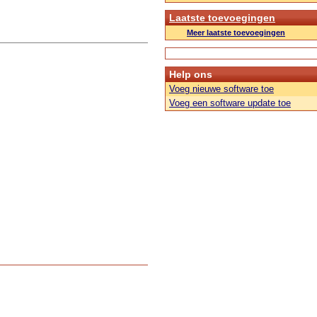
Laatste toevoegingen
Meer laatste toevoegingen
Help ons
Voeg nieuwe software toe
Voeg een software update toe