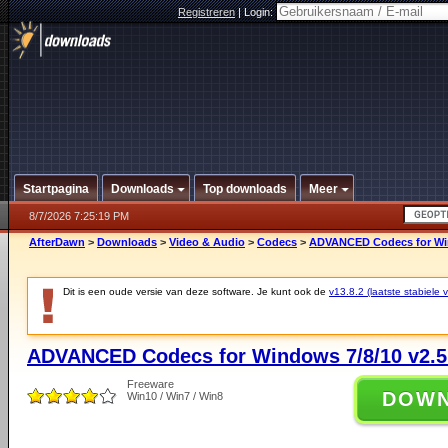
Registreren
|
Login:
Startpagina
Downloads
Top downloads
Meer
8/7/2026 7:25:19 PM
AfterDawn
>
Downloads
>
Video & Audio
>
Codecs
>
ADVANCED Codecs for Win
Dit is een oude versie van deze software. Je kunt ook de
v13.8.2 (laatste stabiele v
ADVANCED Codecs for Windows 7/8/10 v2.5
Freeware
DOW
Win10 / Win7 / Win8