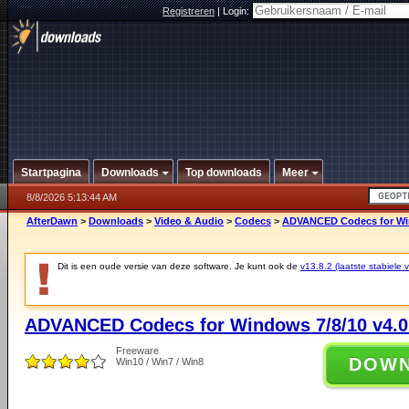
Registreren
|
Login:
Startpagina
Downloads
Top downloads
Meer
8/8/2026 5:13:44 AM
AfterDawn
>
Downloads
>
Video & Audio
>
Codecs
>
ADVANCED Codecs for Win
Dit is een oude versie van deze software. Je kunt ook de
v13.8.2 (laatste stabiele v
ADVANCED Codecs for Windows 7/8/10 v4.0
Freeware
DOW
Win10 / Win7 / Win8