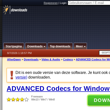
Registreren
|
Login:
Startpagina
Downloads
Top downloads
Meer
8/7/2026 1:18:57 PM
AfterDawn
>
Downloads
>
Video & Audio
>
Codecs
>
ADVANCED Codecs for Win
Dit is een oude versie van deze software. Je kunt ook
versie)
downloaden.
ADVANCED Codecs for Windows 
Freeware
DOW
Win10 / Win7 / Win8