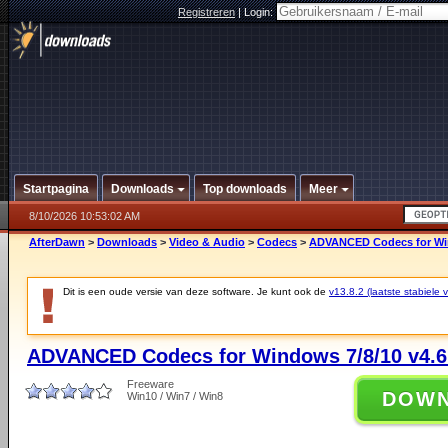
Registreren
|
Login:
Startpagina
Downloads
Top downloads
Meer
8/10/2026 10:53:02 AM
AfterDawn
>
Downloads
>
Video & Audio
>
Codecs
>
ADVANCED Codecs for Win
Dit is een oude versie van deze software. Je kunt ook de
v13.8.2 (laatste stabiele v
ADVANCED Codecs for Windows 7/8/10 v4.6
Freeware
DOW
Win10 / Win7 / Win8