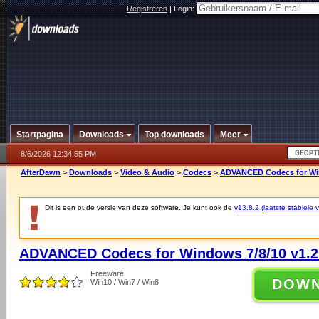
Registreren
|
Login:
Startpagina
Downloads
Top downloads
Meer
8/6/2026 12:34:55 PM
AfterDawn
>
Downloads
>
Video & Audio
>
Codecs
>
ADVANCED Codecs for Win
Dit is een oude versie van deze software. Je kunt ook de
v13.8.2 (laatste stabiele v
ADVANCED Codecs for Windows 7/8/10 v1.2
Freeware
DOW
Win10 / Win7 / Win8