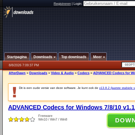
Registreren
|
Login:
Startpagina
Downloads
Top downloads
Meer
8/8/2026 7:09:37 PM
AfterDawn
>
Downloads
>
Video & Audio
>
Codecs
>
ADVANCED Codecs for Win
Dit is een oude versie van deze software. Je kunt ook de
v13.8.2 (laatste stabiele v
ADVANCED Codecs for Windows 7/8/10 v1.1
Freeware
DOW
Win10 / Win7 / Win8