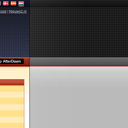
ssie
|
Nieuws2.nl