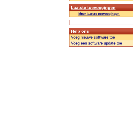
Laatste toevoegingen
Meer laatste toevoegingen
Help ons
Voeg nieuwe software toe
Voeg een software update toe