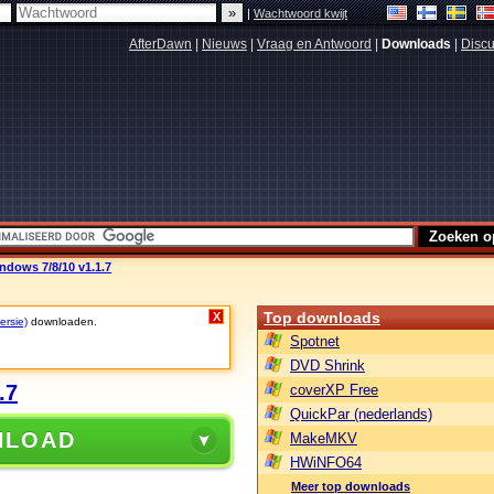
|
Wachtwoord kwijt
AfterDawn
|
Nieuws
|
Vraag en Antwoord
|
Downloads
|
Discu
dows 7/8/10 v1.1.7
Top downloads
X
ersie)
downloaden.
Spotnet
DVD Shrink
.7
coverXP Free
QuickPar (nederlands)
NLOAD
MakeMKV
HWiNFO64
Meer top downloads