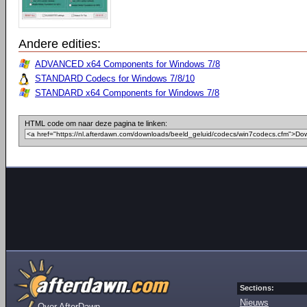
Andere edities:
ADVANCED x64 Components for Windows 7/8
STANDARD Codecs for Windows 7/8/10
STANDARD x64 Components for Windows 7/8
HTML code om naar deze pagina te linken:
Sections:
Nieuws
Over AfterDawn