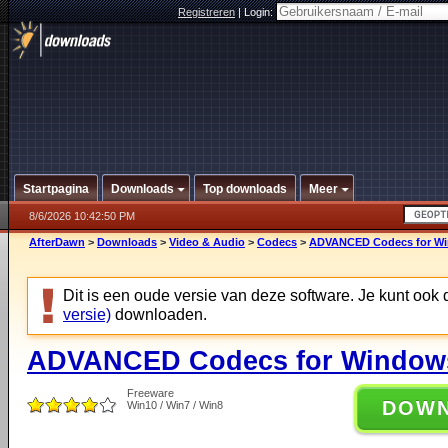
Registreren
|
Login:
Startpagina
Downloads
Top downloads
Meer
8/6/2026 10:42:50 PM
AfterDawn
>
Downloads
>
Video & Audio
>
Codecs
>
ADVANCED Codecs for Win
Dit is een oude versie van deze software. Je kunt ook
versie)
downloaden.
ADVANCED Codecs for Windows 
Freeware
DOW
Win10 / Win7 / Win8