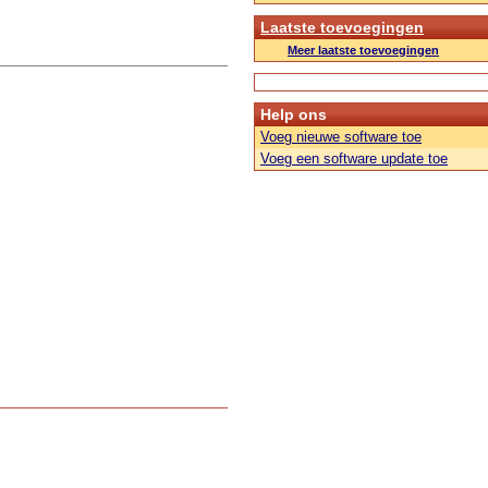
Laatste toevoegingen
Meer laatste toevoegingen
Help ons
Voeg nieuwe software toe
Voeg een software update toe