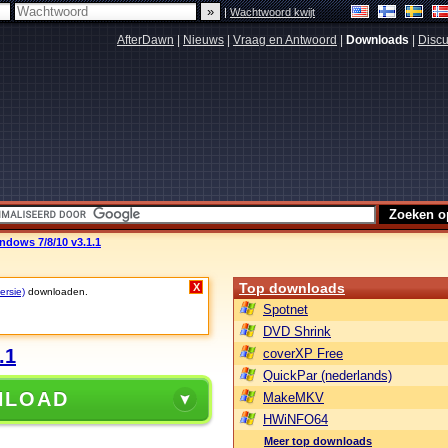
|
Wachtwoord kwijt
AfterDawn
|
Nieuws
|
Vraag en Antwoord
|
Downloads
|
Discu
dows 7/8/10 v3.1.1
Top downloads
X
ersie)
downloaden.
Spotnet
DVD Shrink
.1
coverXP Free
QuickPar (nederlands)
NLOAD
MakeMKV
HWiNFO64
Meer top downloads