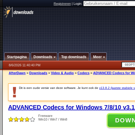
Registreren
|
Login:
Startpagina
Downloads
Top downloads
Meer
8/6/2026 11:40:40 PM
AfterDawn
>
Downloads
>
Video & Audio
>
Codecs
>
ADVANCED Codecs for Win
Dit is een oude versie van deze software. Je kunt ook de
v13.8.2 (laatste stabiele v
ADVANCED Codecs for Windows 7/8/10 v3.1
Freeware
DOW
Win10 / Win7 / Win8