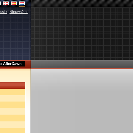
ssie
|
Nieuws2.nl