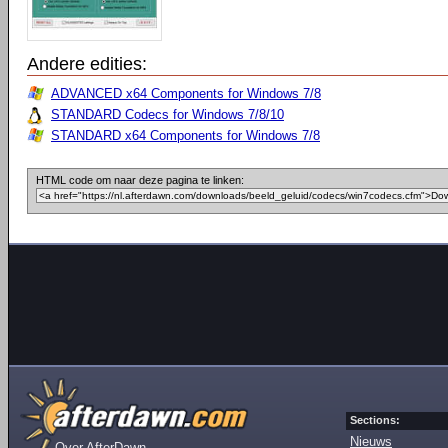
Andere edities:
ADVANCED x64 Components for Windows 7/8
STANDARD Codecs for Windows 7/8/10
STANDARD x64 Components for Windows 7/8
HTML code om naar deze pagina te linken:
Sections:
Nieuws
Over AfterDawn