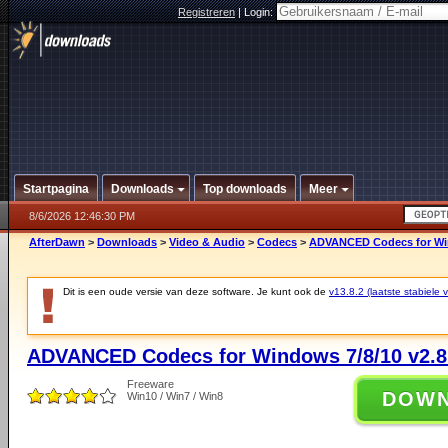
Registreren
|
Login:
Startpagina
Downloads
Top downloads
Meer
8/6/2026 12:46:30 PM
AfterDawn
>
Downloads
>
Video & Audio
>
Codecs
>
ADVANCED Codecs for Win
Dit is een oude versie van deze software. Je kunt ook de
v13.8.2 (laatste stabiele v
ADVANCED Codecs for Windows 7/8/10 v2.8
Freeware
DOW
Win10 / Win7 / Win8