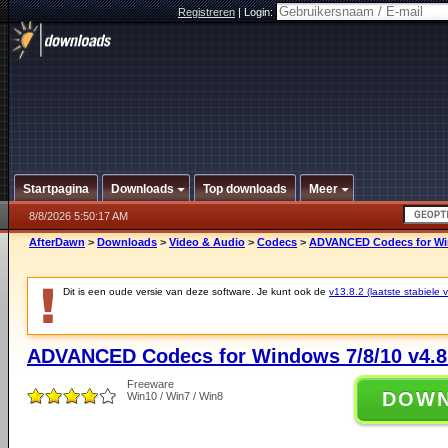
Registreren
|
Login:
Startpagina
Downloads
Top downloads
Meer
8/8/2026 5:50:17 AM
AfterDawn
>
Downloads
>
Video & Audio
>
Codecs
>
ADVANCED Codecs for Win
Dit is een oude versie van deze software. Je kunt ook de
v13.8.2 (laatste stabiele v
ADVANCED Codecs for Windows 7/8/10 v4.8
Freeware
DOW
Win10 / Win7 / Win8