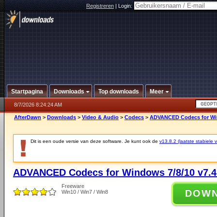
Registreren
|
Login:
Startpagina
Downloads
Top downloads
Meer
8/7/2026 8:24:24 AM
AfterDawn
>
Downloads
>
Video & Audio
>
Codecs
>
ADVANCED Codecs for Win
Dit is een oude versie van deze software. Je kunt ook de
v13.8.2 (laatste stabiele v
ADVANCED Codecs for Windows 7/8/10 v7.4
Freeware
DOW
Win10 / Win7 / Win8