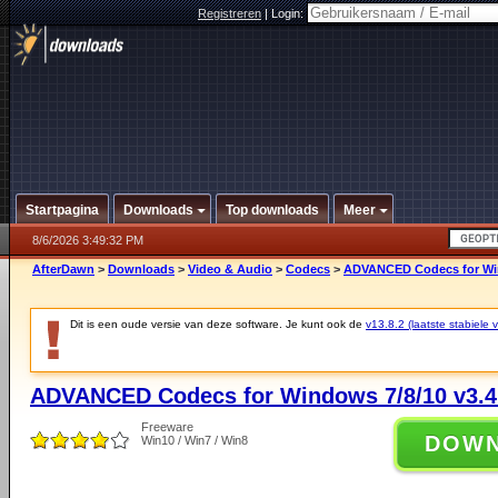
Registreren
|
Login:
Startpagina
Downloads
Top downloads
Meer
8/6/2026 3:49:32 PM
AfterDawn
>
Downloads
>
Video & Audio
>
Codecs
>
ADVANCED Codecs for Win
Dit is een oude versie van deze software. Je kunt ook de
v13.8.2 (laatste stabiele v
ADVANCED Codecs for Windows 7/8/10 v3.4
Freeware
DOW
Win10 / Win7 / Win8