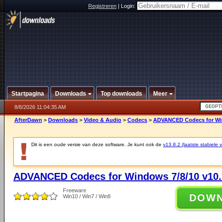
Registreren
|
Login:
Startpagina
Downloads
Top downloads
Meer
8/8/2026 11:04:35 AM
AfterDawn
>
Downloads
>
Video & Audio
>
Codecs
>
ADVANCED Codecs for Win
Dit is een oude versie van deze software. Je kunt ook de
v13.8.2 (laatste stabiele v
ADVANCED Codecs for Windows 7/8/10 v10.
Freeware
DOW
Win10 / Win7 / Win8