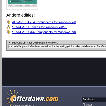
Andere edities:
ADVANCED x64 Components for Windows 7/8
STANDARD Codecs for Windows 7/8/10
STANDARD x64 Components for Windows 7/8
HTML code om naar deze pagina te linken:
Sections:
Nieuws
Over AfterDawn