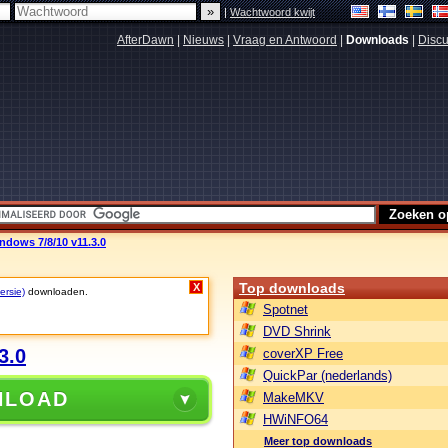
|
Wachtwoord kwijt
AfterDawn
|
Nieuws
|
Vraag en Antwoord
|
Downloads
|
Discu
dows 7/8/10 v11.3.0
Top downloads
X
ersie)
downloaden.
Spotnet
DVD Shrink
3.0
coverXP Free
QuickPar (nederlands)
NLOAD
MakeMKV
HWiNFO64
Meer top downloads