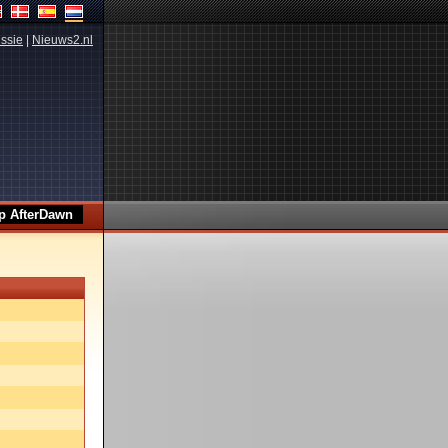
ssie
|
Nieuws2.nl