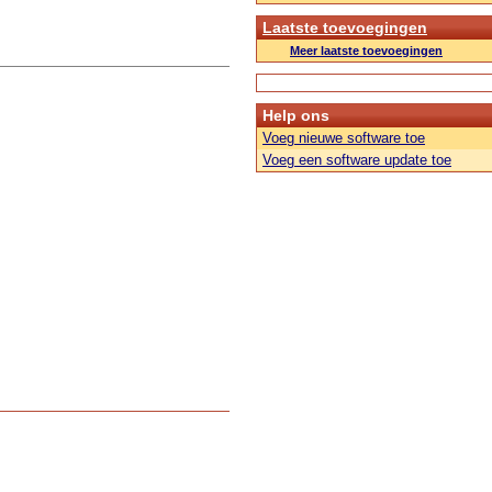
Laatste toevoegingen
Meer laatste toevoegingen
Help ons
Voeg nieuwe software toe
Voeg een software update toe