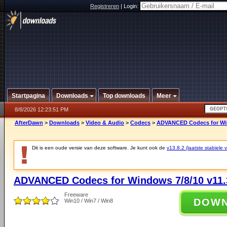
Registreren
|
Login:
Startpagina
Downloads
Top downloads
Meer
8/8/2026 12:23:51 PM
AfterDawn
>
Downloads
>
Video & Audio
>
Codecs
>
ADVANCED Codecs for Win
Dit is een oude versie van deze software. Je kunt ook de
v13.8.2 (laatste stabiele v
ADVANCED Codecs for Windows 7/8/10 v11.
Freeware
DOW
Win10 / Win7 / Win8