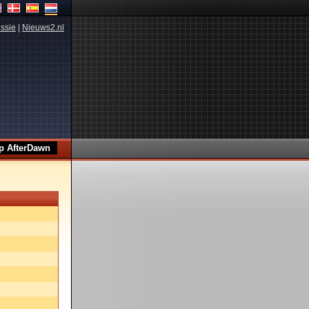
ssie
|
Nieuws2.nl