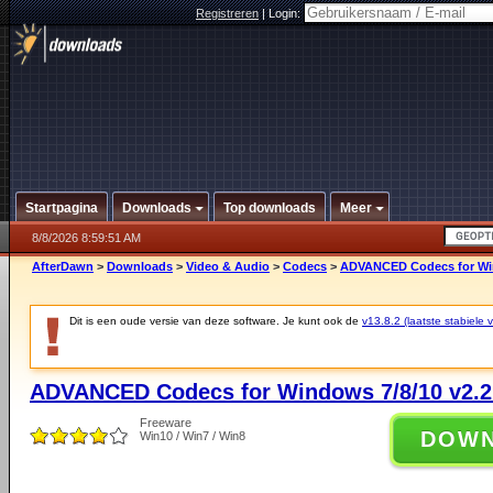
Registreren
|
Login:
Startpagina
Downloads
Top downloads
Meer
8/8/2026 8:59:51 AM
AfterDawn
>
Downloads
>
Video & Audio
>
Codecs
>
ADVANCED Codecs for Win
Dit is een oude versie van deze software. Je kunt ook de
v13.8.2 (laatste stabiele v
ADVANCED Codecs for Windows 7/8/10 v2.2
Freeware
DOW
Win10 / Win7 / Win8