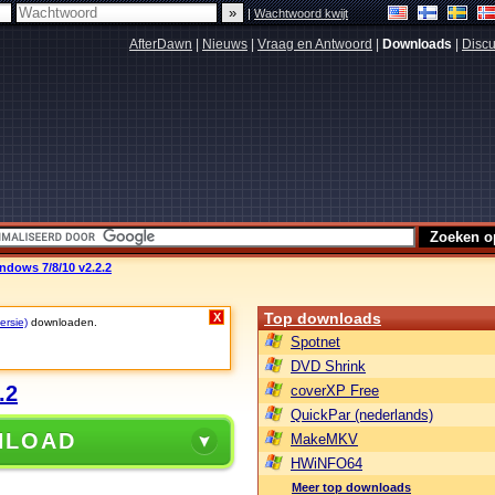
|
Wachtwoord kwijt
AfterDawn
|
Nieuws
|
Vraag en Antwoord
|
Downloads
|
Discu
dows 7/8/10 v2.2.2
Top downloads
X
ersie)
downloaden.
Spotnet
DVD Shrink
.2
coverXP Free
QuickPar (nederlands)
NLOAD
MakeMKV
HWiNFO64
Meer top downloads