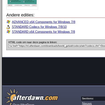
Andere edities:
ADVANCED x64 Components for Windows 7/8
STANDARD Codecs for Windows 7/8/10
STANDARD x64 Components for Windows 7/8
HTML code om naar deze pagina te linken:
Sections:
Nieuws
Over AfterDawn