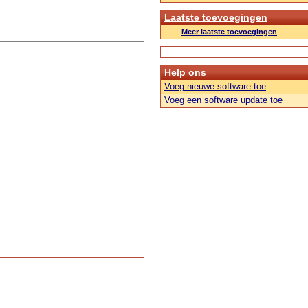
Laatste toevoegingen
Meer laatste toevoegingen
Help ons
Voeg nieuwe software toe
Voeg een software update toe