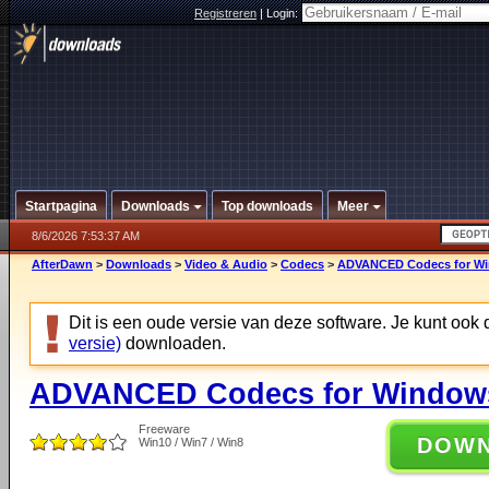
Registreren
|
Login:
Startpagina
Downloads
Top downloads
Meer
8/6/2026 7:53:37 AM
AfterDawn
>
Downloads
>
Video & Audio
>
Codecs
>
ADVANCED Codecs for Win
Dit is een oude versie van deze software. Je kunt ook
versie)
downloaden.
ADVANCED Codecs for Windows 
Freeware
DOW
Win10 / Win7 / Win8