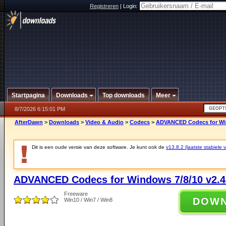
Registreren
|
Login:
Startpagina
Downloads
Top downloads
Meer
8/7/2026 6:15:01 PM
AfterDawn
>
Downloads
>
Video & Audio
>
Codecs
>
ADVANCED Codecs for Win
Dit is een oude versie van deze software. Je kunt ook de
v13.8.2 (laatste stabiele v
ADVANCED Codecs for Windows 7/8/10 v2.4
Freeware
DOW
Win10 / Win7 / Win8