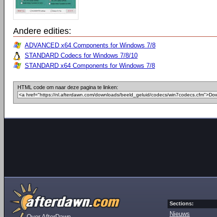
Andere edities:
ADVANCED x64 Components for Windows 7/8
STANDARD Codecs for Windows 7/8/10
STANDARD x64 Components for Windows 7/8
HTML code om naar deze pagina te linken:
Sections:
Nieuws
Over AfterDawn