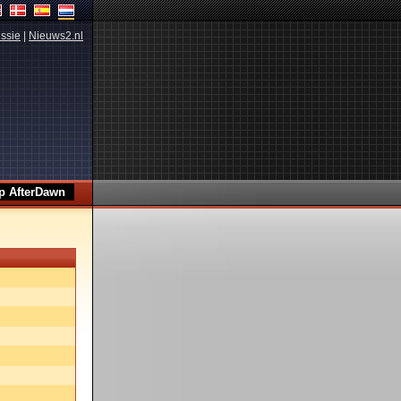
ssie
|
Nieuws2.nl