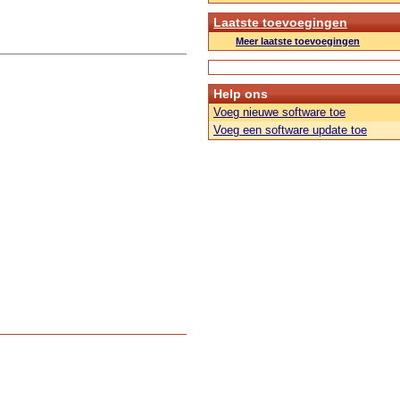
Laatste toevoegingen
Meer laatste toevoegingen
Help ons
Voeg nieuwe software toe
Voeg een software update toe