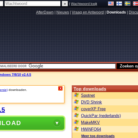
|
Wachtwoord kwijt
AfterDawn
|
Nieuws
|
Vraag en Antwoord
|
Downloads
|
Discu
dows 7/8/10 v2.4.5
Top downloads
X
ersie)
downloaden.
Spotnet
DVD Shrink
.5
coverXP Free
QuickPar (nederlands)
NLOAD
MakeMKV
HWiNFO64
Meer top downloads