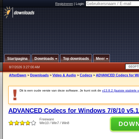
Registreren
|
Login:
Startpagina
Downloads
Top downloads
Meer
8/7/2026 3:27:00 AM
AfterDawn
>
Downloads
>
Video & Audio
>
Codecs
>
ADVANCED Codecs for Win
Dit is een oude versie van deze software. Je kunt ook de
v13.8.2 (laatste stabiele v
ADVANCED Codecs for Windows 7/8/10 v5.1
Freeware
DOW
Win10 / Win7 / Win8