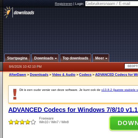
Registreren
|
Login:
Startpagina
Downloads
Top downloads
Meer
8/6/2026 10:42:10 PM
AfterDawn
>
Downloads
>
Video & Audio
>
Codecs
>
ADVANCED Codecs for Win
Dit is een oude versie van deze software. Je kunt ook de
v13.8.2 (laatste stabiele v
ADVANCED Codecs for Windows 7/8/10 v1.1
Freeware
DOW
Win10 / Win7 / Win8