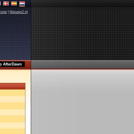
ssie
|
Nieuws2.nl