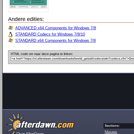
Andere edities:
ADVANCED x64 Components for Windows 7/8
STANDARD Codecs for Windows 7/8/10
STANDARD x64 Components for Windows 7/8
HTML code om naar deze pagina te linken:
Sections:
Nieuws
Over AfterDawn