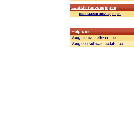
Laatste toevoegingen
Meer laatste toevoegingen
Help ons
Voeg nieuwe software toe
Voeg een software update toe