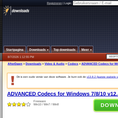
Registreren
|
Login:
Startpagina
Downloads
Top downloads
Meer
8/7/2026 1:12:55 PM
AfterDawn
>
Downloads
>
Video & Audio
>
Codecs
>
ADVANCED Codecs for Win
Dit is een oude versie van deze software. Je kunt ook de
v13.8.2 (laatste stabiele v
ADVANCED Codecs for Windows 7/8/10 v12.
Freeware
DOW
Win10 / Win7 / Win8