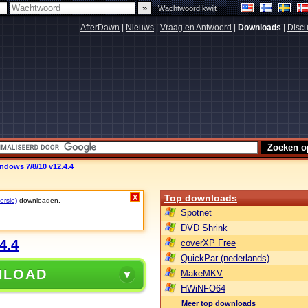
|
Wachtwoord kwijt
AfterDawn
|
Nieuws
|
Vraag en Antwoord
|
Downloads
|
Discu
dows 7/8/10 v12.4.4
Top downloads
X
ersie)
downloaden.
Spotnet
DVD Shrink
4.4
coverXP Free
QuickPar (nederlands)
NLOAD
MakeMKV
HWiNFO64
Meer top downloads