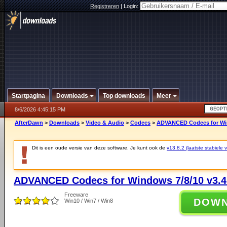
Registreren
|
Login:
Startpagina
Downloads
Top downloads
Meer
8/6/2026 4:45:15 PM
AfterDawn
>
Downloads
>
Video & Audio
>
Codecs
>
ADVANCED Codecs for Win
Dit is een oude versie van deze software. Je kunt ook de
v13.8.2 (laatste stabiele v
ADVANCED Codecs for Windows 7/8/10 v3.4
Freeware
DOW
Win10 / Win7 / Win8