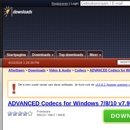
Registreren
|
Login:
Startpagina
Downloads
Top downloads
Meer
8/10/2026 1:28:39 PM
AfterDawn
>
Downloads
>
Video & Audio
>
Codecs
>
ADVANCED Codecs for Win
Dit is een oude versie van deze software. Je kunt ook de
v13.8.2 (laatste stabiele v
ADVANCED Codecs for Windows 7/8/10 v7.9
Freeware
DOW
Win10 / Win7 / Win8