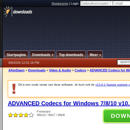
Registreren
|
Login:
Startpagina
Downloads
Top downloads
Meer
8/8/2026 12:01:18 PM
AfterDawn
>
Downloads
>
Video & Audio
>
Codecs
>
ADVANCED Codecs for Win
Dit is een oude versie van deze software. Je kunt ook de
v13.8.2 (laatste stabiele v
ADVANCED Codecs for Windows 7/8/10 v10.
Freeware
DOW
Win10 / Win7 / Win8