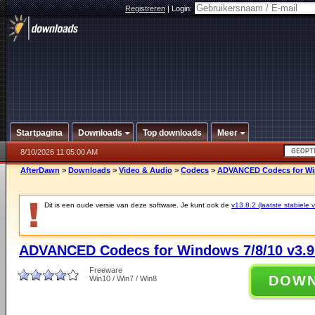
Registreren
|
Login:
Startpagina
Downloads
Top downloads
Meer
8/10/2026 11:05:00 AM
AfterDawn
>
Downloads
>
Video & Audio
>
Codecs
>
ADVANCED Codecs for Win
Dit is een oude versie van deze software. Je kunt ook de
v13.8.2 (laatste stabiele v
ADVANCED Codecs for Windows 7/8/10 v3.9
Freeware
DOW
Win10 / Win7 / Win8