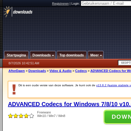
Registreren
|
Login:
Startpagina
Downloads
Top downloads
Meer
8/7/2026 10:42:51 AM
AfterDawn
>
Downloads
>
Video & Audio
>
Codecs
>
ADVANCED Codecs for Win
Dit is een oude versie van deze software. Je kunt ook de
v13.8.2 (laatste stabiele v
ADVANCED Codecs for Windows 7/8/10 v10.
Freeware
DOW
Win10 / Win7 / Win8