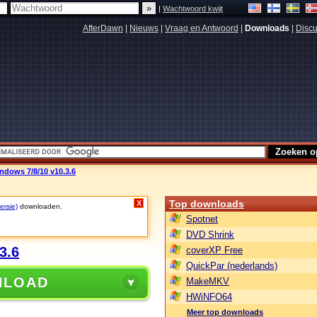
|
Wachtwoord kwijt
AfterDawn
|
Nieuws
|
Vraag en Antwoord
|
Downloads
|
Discu
dows 7/8/10 v10.3.6
Top downloads
X
ersie)
downloaden.
Spotnet
DVD Shrink
3.6
coverXP Free
QuickPar (nederlands)
NLOAD
MakeMKV
HWiNFO64
Meer top downloads