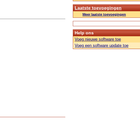
Laatste toevoegingen
Meer laatste toevoegingen
Help ons
Voeg nieuwe software toe
Voeg een software update toe