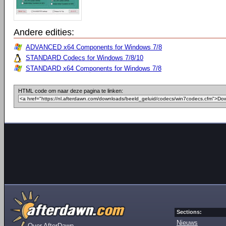
Andere edities:
ADVANCED x64 Components for Windows 7/8
STANDARD Codecs for Windows 7/8/10
STANDARD x64 Components for Windows 7/8
HTML code om naar deze pagina te linken:
Sections:
Nieuws
Over AfterDawn