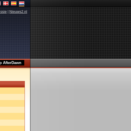
ssie
|
Nieuws2.nl