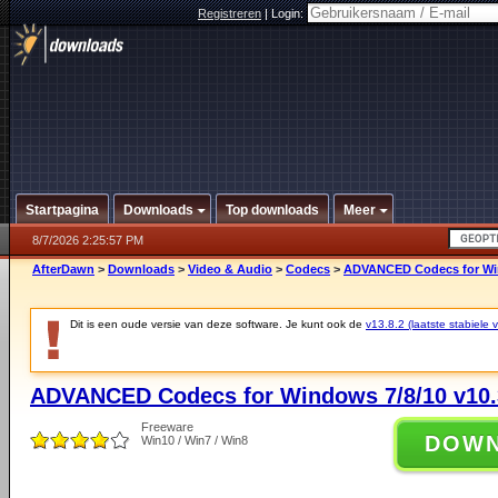
Registreren
|
Login:
Startpagina
Downloads
Top downloads
Meer
8/7/2026 2:25:57 PM
AfterDawn
>
Downloads
>
Video & Audio
>
Codecs
>
ADVANCED Codecs for Win
Dit is een oude versie van deze software. Je kunt ook de
v13.8.2 (laatste stabiele v
ADVANCED Codecs for Windows 7/8/10 v10.
Freeware
DOW
Win10 / Win7 / Win8