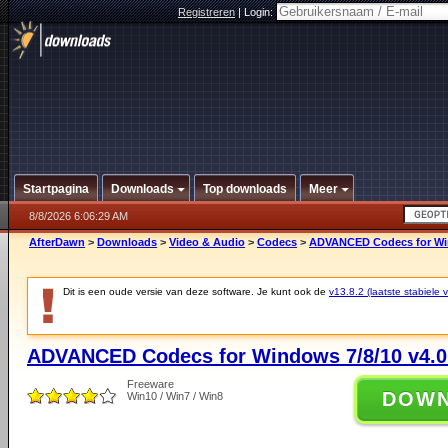
Registreren
|
Login:
Startpagina
Downloads
Top downloads
Meer
8/8/2026 6:06:29 AM
AfterDawn
>
Downloads
>
Video & Audio
>
Codecs
>
ADVANCED Codecs for Win
Dit is een oude versie van deze software. Je kunt ook de
v13.8.2 (laatste stabiele v
ADVANCED Codecs for Windows 7/8/10 v4.0
Freeware
DOW
Win10 / Win7 / Win8